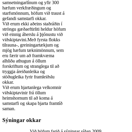
samsetningarlínum og yfir 300
hæfum verkfræðingum og
starfsmönnum, höfum við traust á
gefandi samstarfi okkar.
Við erum ekki aðeins staðráðin í
ströngu gæðaeftirliti heldur höfum
við einnig áherslu á þjónustu við
viðskiptavini.Með fyrsta flokks
tilrauna-, greiningartækjum og
mjög hæfum tæknimönnum, sem
eru færir um að framkvæma
alhliða athugun á öllum
forskriftum og stranglega til að
tryggja áreiðanleika og
stöðugleika fyrir framleiðslu
okkar.
Við erum hjartanlega velkomnir
viðskiptavinir frá öllum
heimshornum til að koma á
samstarfi og skapa bjarta framtíð
saman.
Sýningar okkar
Við höfum farið á sýningar síðan 2009.