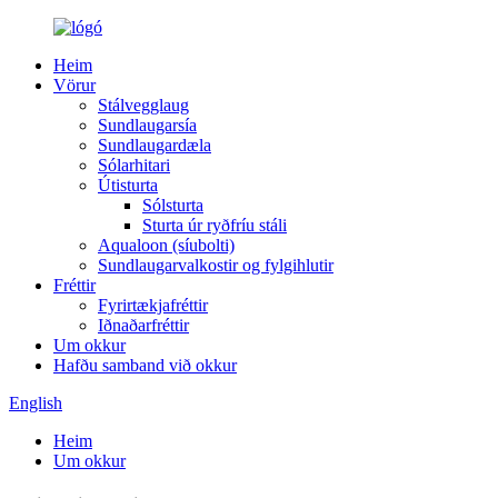
Heim
Vörur
Stálvegglaug
Sundlaugarsía
Sundlaugardæla
Sólarhitari
Útisturta
Sólsturta
Sturta úr ryðfríu stáli
Aqualoon (síubolti)
Sundlaugarvalkostir og fylgihlutir
Fréttir
Fyrirtækjafréttir
Iðnaðarfréttir
Um okkur
Hafðu samband við okkur
English
Heim
Um okkur