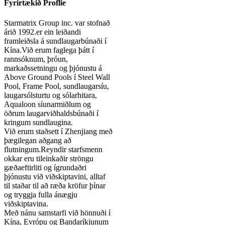
Fyrirtækið Proflie
Starmatrix Group inc. var stofnað
árið 1992.er ein leiðandi
framleiðsla á sundlaugarbúnaði í
Kína.Við erum faglega þátt í
rannsóknum, þróun,
markaðssetningu og þjónustu á
Above Ground Pools í Steel Wall
Pool, Frame Pool, sundlaugarsíu,
laugarsólsturtu og sólarhitara,
Aqualoon síunarmiðlum og
öðrum laugarviðhaldsbúnaði í
kringum sundlaugina.
Við erum staðsett í Zhenjiang með
þægilegan aðgang að
flutningum.Reyndir starfsmenn
okkar eru tileinkaðir ströngu
gæðaeftirliti og ígrundaðri
þjónustu við viðskiptavini, alltaf
til staðar til að ræða kröfur þínar
og tryggja fulla ánægju
viðskiptavina.
Með nánu samstarfi við hönnuði í
Kína, Evrópu og Bandaríkjunum