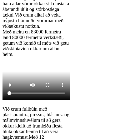
hafa allar vörur okkar sitt einstaka
áberandi útlit og stórkostlega
tækni.Við erum alltaf að veita
nýjustu hönnuðu vörurnar með
víðtækustu notkun.
Með meira en 83000 fermetra
land 80000 fermetra verkstæði,
getum við komið til móts við getu
viðskiptavina okkar um allan
heim.
Við erum fullbúin með
plastsprautu-, pressu-, blásturs- og
málmvinnsluvélum til að gera
okkur kleift að framleiða flesta
hluta okkar heima til að vera
hagkvæmust.Með 12