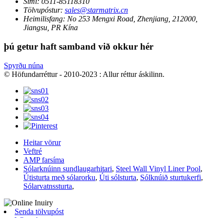
Sími:
0511-85118310
Tölvupóstur:
sales@starmatrix.cn
Heimilisfang:
No 253 Mengxi Road, Zhenjiang, 212000,
Jiangsu, PR Kína
þú getur haft samband við okkur hér
Spyrðu núna
© Höfundarréttur - 2010-2023 : Allur réttur áskilinn.
Heitar vörur
Veftré
AMP farsíma
Sólarknúinn sundlaugarhitari
,
Steel Wall Vinyl Liner Pool
,
Útisturta með sólarorku
,
Úti sólsturta
,
Sólknúið sturtukerfi
,
Sólarvatnssturta
,
Senda tölvupóst