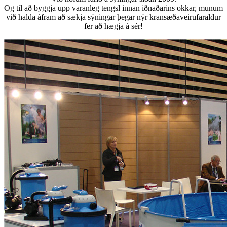
Og til að byggja upp varanleg tengsl innan iðnaðarins okkar, munum
við halda áfram að sækja sýningar þegar nýr kransæðaveirufaraldur
fer að hægja á sér!